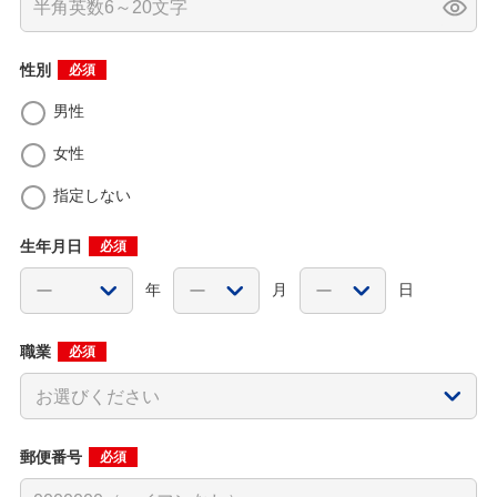
性別
必須
男性
女性
指定しない
生年月日
必須
年
月
日
職業
必須
郵便番号
必須